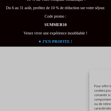
Du 6 au 31 août, profitez de 10 % de réduction sur votre séjour.
 – 2026 |
Politique de confidentialité
|
Code promo :
CGV
SUMMER10
Venez vivre une expérience inoubliable !
♥️ J’EN PROFITE !
Pour offrir 
cookies pou
consentir à
comportement
ou de retire
caractéristi