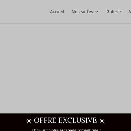
Accueil
Nos suites
Galerie
A
☀️ OFFRE EXCLUSIVE ☀️
-10 % sur votre escapade romantique !